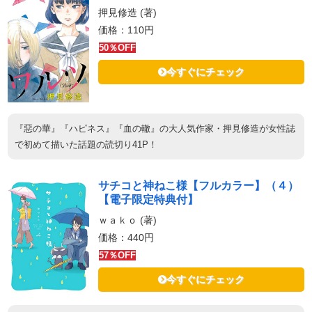
押見修造 (著)
価格：110円
50％OFF
今すぐにチェック
『惡の華』『ハピネス』『血の轍』の大人気作家・押見修造が女性誌
で初めて描いた話題の読切り41P！
サチコと神ねこ様【フルカラー】（４）
【電子限定特典付】
ｗａｋｏ (著)
価格：440円
57％OFF
今すぐにチェック