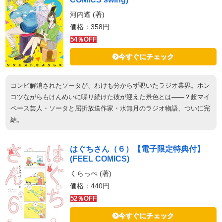
河内遙 (著)
価格：358円
54％OFF
今すぐにチェック
コンビ解消されたソータが、わけも分からず覗いたラジオ業界。ポン
コツながらもけんめいに喋り続けた彼が迎えた景色とは――？超マイ
ペース芸人・ソータと屈折放送作家・水無月のラジオ物語、ついに完
結。
はぐちさん（６）【電子限定特典付】
(FEEL COMICS)
くらっぺ (著)
価格：440円
52％OFF
今すぐにチェック