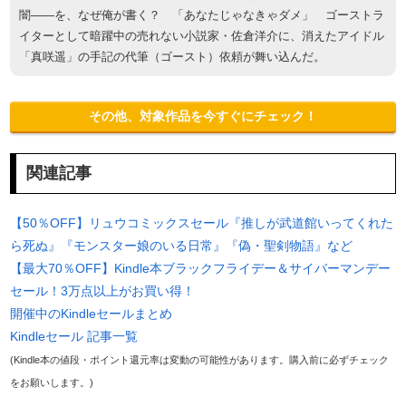
闇――を、なぜ俺が書く？ 「あなたじゃなきゃダメ」 ゴーストラ
イターとして暗躍中の売れない小説家・佐倉洋介に、消えたアイドル
「真咲遥」の手記の代筆（ゴースト）依頼が舞い込んだ。
その他、対象作品を今すぐにチェック！
関連記事
【50％OFF】リュウコミックスセール『推しが武道館いってくれた
ら死ぬ』『モンスター娘のいる日常』『偽・聖剣物語』など
【最大70％OFF】Kindle本ブラックフライデー＆サイバーマンデー
セール！3万点以上がお買い得！
開催中のKindleセールまとめ
Kindleセール 記事一覧
(Kindle本の値段・ポイント還元率は変動の可能性があります。購入前に必ずチェック
をお願いします。)