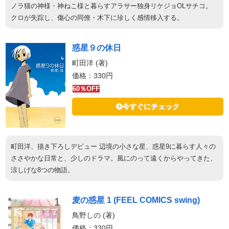
ノラ猫の神様・神ねこ様と暮らすアラサー独身リケジョOLサチコ。
クロが失踪し、傷心の同僚・木下に珍しく感情移入する。
惑星９の休日
町田洋 (著)
価格：330円
60％OFF
今すぐにチェック
町田洋、描き下ろしデビュー 辺境の小さな星、惑星9に暮らす人々の
ささやかな日常と、少しのドラマ。風にのって遠くからやってきた、
涼しげな8つの物語。
麦の惑星 1 (FEEL COMICS swing)
鳥野しの (著)
価格：330円