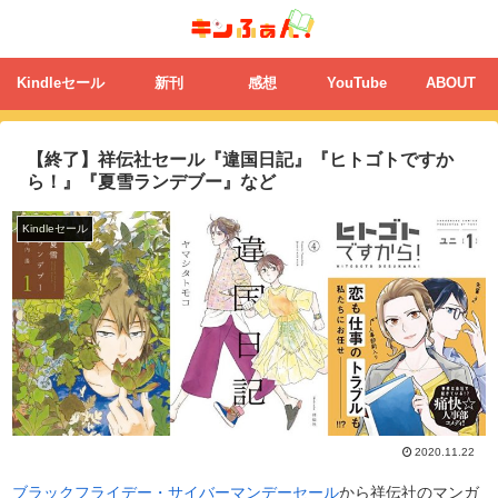
Kindleセール
新刊
感想
YouTube
ABOUT
【終了】祥伝社セール『違国日記』『ヒトゴトですか
ら！』『夏雪ランデブー』など
Kindleセール
2020.11.22
ブラックフライデー・サイバーマンデーセール
から祥伝社のマンガ