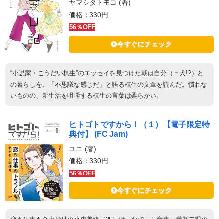
ヤマシタトモコ (著)
価格：330円
56％OFF
今すぐにチェック
“小説家・こうだい槙生”のエッセイを見つけた朝は自分（＝犬!?）と
の暮らしを、「不思議な感じだ」と語る槙生の文章を読んだ。慣れな
いものの、新生活を咀嚼する槙生の言葉は柔らかい。
ヒトゴトですから！（１）【電子限定特
典付】 (FC Jam)
ユニ (著)
価格：330円
56％OFF
今すぐにチェック