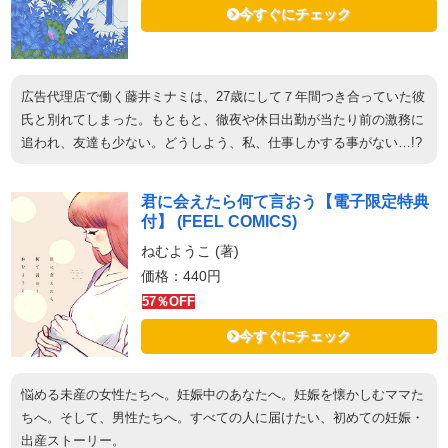
今すぐにチェック
広告代理店で働く藤井ミナミは、27歳にして７年間つき合っていた彼
氏と別れてしまった。もともと、徹夜や休日出勤が当たり前の激務に
追われ、友達も少ない。どうしよう、私、仕事しかする事がない…!?
君に会えたら何て言おう【電子限定特典
付】 (FEEL COMICS)
ねむようこ (著)
価格：440円
57％OFF
今すぐにチェック
悩める未産の女性たちへ。妊娠中のあなたへ。妊娠を懐かしむママた
ちへ。そして、男性たちへ。すべての人に届けたい、初めての妊娠・
出産ストーリー。