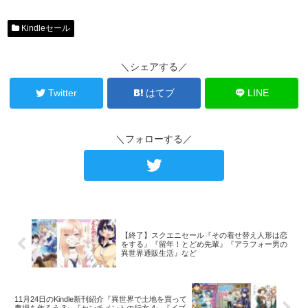
Kindleセール
＼シェアする／
Twitter
はてブ
LINE
＼フォローする／
【終了】スクエニセール『その着せ替え人形は恋
をする』『留年！とどめ先輩』『アラフォー男の
異世界通販生活』など
11月24日のKindle新刊紹介『異世界で土地を買って
農場を作ろう 3』『センチメントの行方 4』『イブ