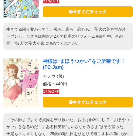
57％OFF
今すぐにチェック
生きてる限り変わってく。私も、家も、恋心も。 聖大の美容室がオ
ープンし、カズキは栄吉と2人で自室のリフォームを続行中。その
間、“彼氏”の聖大が家に泊めてくれたが…
神様は“まほうつかい”をご所望です！
(FC Jam)
カノウ (著)
価格：440円
57％OFF
今すぐにチェック
「その齢までよくぞ貞操を守り抜いた。お主は齢30にして『まほうつ
かい』となるのだ！」ある日突然“ちいさなかみさま”はそう言った。
予定もトキメキもなく、29歳の誕生日をひとりで過ごす私の前に現れ