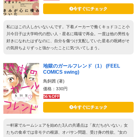
今すぐにチェック
私にはこの人しかいないんです。下着メーカーで働くキョドコこと小
川今日子は大学時代の想い人・星名に職場で再会。一度は他の男性を
好きになれたはずなのに、自分を傷つけ支配していた星名の呪縛がそ
の気持ちよりずっと強かったことに気づいてしまう。
地獄のガールフレンド（1） (FEEL
COMICS swing)
鳥飼茜 (著)
価格：330円
56％OFF
今すぐにチェック
一軒家でルームシェアを始めた3人の共通点は「友だちがいない」女
たちの食卓では非モテの根源、オバサン問題、受け身の性欲、“女の