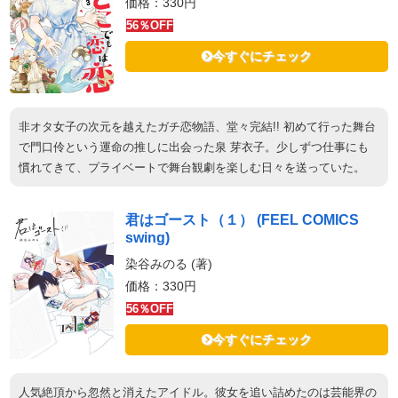
価格：330円
56％OFF
今すぐにチェック
非オタ女子の次元を越えたガチ恋物語、堂々完結!! 初めて行った舞台
で門口伶という運命の推しに出会った泉 芽衣子。少しずつ仕事にも
慣れてきて、プライベートで舞台観劇を楽しむ日々を送っていた。
君はゴースト（１） (FEEL COMICS
swing)
染谷みのる (著)
価格：330円
56％OFF
今すぐにチェック
人気絶頂から忽然と消えたアイドル。彼女を追い詰めたのは芸能界の