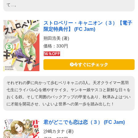
て…。
ストロベリー・キャニオン（３）【電子
限定特典付】 (FC Jam)
朔田浩美 (著)
価格：330円
56％OFF
今すぐにチェック
それぞれの夢に向かって歩むベリキャニの3人。天才クライマー黒羽
七生にライバル心を燃やすケイタ。ヤンキー娘ヤスコと新鮮な日々を
おくる鉄。そして周囲のバックアップの甲斐もあり、秋津みよはつい
に才能を開花させ、いよいよ世界への第一歩を踏み出した！
君がどこでも恋は恋（３） (FC Jam)
沙嶋カタナ (著)