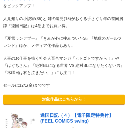
をピックアップ！
人見知りの小説家(35)と 姉の遺児(15)がおくる手さぐり年の差同居
譚『違国日記』は4巻までお買い得。
『夏雪ランデブー』『きみが心に棲みついたS』『地獄のガールフ
レンド』ほか、メディア化作品もあり。
人事のお仕事を描く社会人百合マンガ『ヒトゴトですから！』や
『はぐちさん』『絶対BLになる世界 VS 絶対BLになりたくない男』
『木曜日は君と泣きたい。』にも注目！
セールは12/1(金)までです！
対象作品はこちらから！
違国日記（４）【電子限定特典付】
(FEEL COMICS swing)