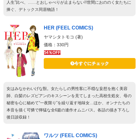
人生”比べ、……とおしゃべりが止まらない!!世間におののく女たちに
捧ぐ、デトックス同居物語！
HER (FEEL COMICS)
ヤマシタトモコ (著)
価格：330円
54％OFF
今すぐにチェック
女はみなかわいげな獣。女たらしの男性客に不穏な妄想を抱く美容
師、白髪のレズビアンのキスシーンを見てしまった高校生処女、母の
秘密を心に秘めて“一夜限り”を繰り返す地味女…ほか、オンナたちの
本音を描く可憐で獰猛な全6篇の連作オムニバス。各話の描き下ろし
後日談収録！
ワルツ (FEEL COMICS)