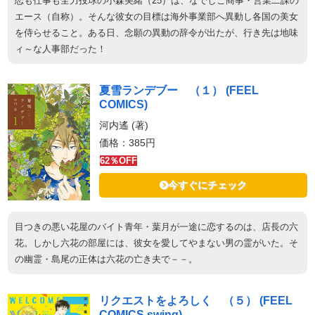
恋も仕事も全力投球の小森美緒（25）は、なでしこ商事・営業二課の
エース（自称）。そんな彼女の目標は海外事業部へ異動し各国の美女
を侍らせること。ある日、念願の異動の辞令が出たが、行き先は地味
ィ～な人事部だった！
夏雪ランデブー （１） (FEEL
COMICS)
河内遙 (著)
価格：385円
62％OFF
今すぐにチェック
目つきの悪い花屋のバイト青年・葉月が一途に恋するのは、店長の六
花。しかし六花の部屋には、彼女を愛してやまない男の霊がいた。そ
の幽霊・島尾の正体は六花の亡き夫で－－。
リクエストをよろしく （５） (FEEL
COMICS swing)