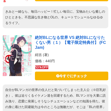
きみと一緒なら、毎日ハッピー！忙しい毎日に、宝物みたいな癒しの
ひとときを。不思議な生き物とOLの、キュートでシュールなゆるゆ
るライフ。
絶対BLになる世界 VS 絶対BLになりた
くない男（１）【電子限定特典付】 (FC
Jam)
紺吉 (著)
価格：440円
53％OFF
今すぐにチェック
自分がBLマンガの世界の住人だと気づいてしまった主人公（※巨乳好
き）。彼は迫りくるイケメン達を回避するため、BLマンガを大量に読
み漁り、恋愛に発展しそうなシチュエーションなどの知識を得た。彼
の身に着けた回避能力は今のところは無敵だが、そこは「BLの世界」