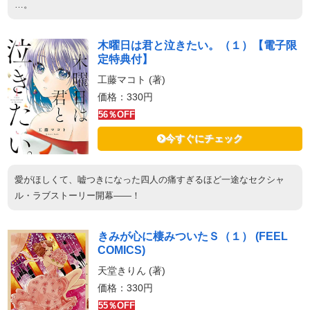
…。
木曜日は君と泣きたい。（１）【電子限
定特典付】
工藤マコト (著)
価格：330円
56％OFF
今すぐにチェック
愛がほしくて、嘘つきになった四人の痛すぎるほど一途なセクシャ
ル・ラブストーリー開幕――！
きみが心に棲みついたＳ（１） (FEEL
COMICS)
天堂きりん (著)
価格：330円
55％OFF