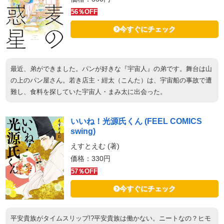
56％OFF
今すぐにチェック
最近、弟ができました。パンが好きな『宇宙人』の弟です。舞台は山
の上のパン屋さん。若き店主・紺太（こんた）は、宇宙船の事故で遭
難し、食料を探していた宇宙人・まみ太に出会った。
いいね！光源氏くん (FEEL COMICS
swing)
えすとえむ (著)
価格：330円
57％OFF
今すぐにチェック
平安貴族がタイムスリップ!?平安貴族は働かない。ニートなの？ヒモ