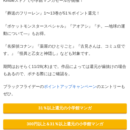
Kindleストアで小学館マンガセールが開催！
『葬送のフリーレン』1〜13巻が51％ポイント還元！
『ポケットモンスタースペシャル』『アオアシ』『チ。―地球の運
動について―』もお得。
『名探偵コナン』『薬屋のひとりごと』『古見さんは、コミュ症で
す。』『怪異と乙女と神隠し』なども対象です。
期間はおそらく11/28(木)まで。作品によっては還元が歯抜けの場合
もあるので、ポチる際にはご確認を。
ブラックフライデーの
ポイントアップキャンペーン
のエントリーも
ぜひ。
31％以上還元の小学館マンガ
300円以上＆31％以上還元の小学館マンガ