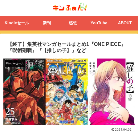
Kindleセール
新刊
感想
YouTube
ABOUT
【終了】集英社マンガセールまとめ1『ONE PIECE』
『呪術廻戦』『【推しの子】』など
Kindleセール
2024.04.02