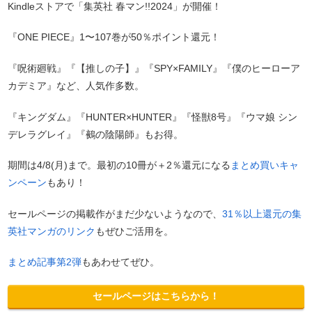
Kindleストアで「集英社 春マン!!2024」が開催！
『ONE PIECE』1〜107巻が50％ポイント還元！
『呪術廻戦』『【推しの子】』『SPY×FAMILY』『僕のヒーローア
カデミア』など、人気作多数。
『キングダム』『HUNTER×HUNTER』『怪獣8号』『ウマ娘 シン
デレラグレイ』『鵺の陰陽師』もお得。
期間は4/8(月)まで。最初の10冊が＋2％還元になる
まとめ買いキャ
ンペーン
もあり！
セールページの掲載作がまだ少ないようなので、
31％以上還元の集
英社マンガのリンク
もぜひご活用を。
まとめ記事第2弾
もあわせてぜひ。
セールページはこちらから！