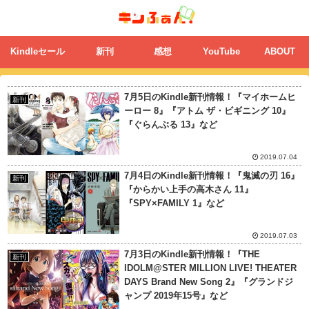
Kindleセール
新刊
感想
YouTube
ABOUT
7月5日のKindle新刊情報！『マイホームヒ
新刊
ーロー 8』『アトム ザ・ビギニング 10』
『ぐらんぶる 13』など
2019.07.04
7月4日のKindle新刊情報！『鬼滅の刃 16』
新刊
『からかい上手の高木さん 11』
『SPY×FAMILY 1』など
2019.07.03
7月3日のKindle新刊情報！『THE
新刊
IDOLM@STER MILLION LIVE! THEATER
DAYS Brand New Song 2』『グランドジ
ャンプ 2019年15号』など