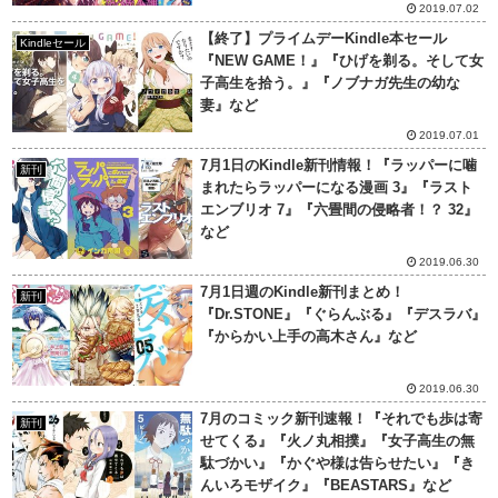
2019.07.02
【終了】プライムデーKindle本セール
Kindleセール
『NEW GAME！』『ひげを剃る。そして女
子高生を拾う。』『ノブナガ先生の幼な
妻』など
2019.07.01
7月1日のKindle新刊情報！『ラッパーに噛
新刊
まれたらラッパーになる漫画 3』『ラスト
エンブリオ 7』『六畳間の侵略者！？ 32』
など
2019.06.30
7月1日週のKindle新刊まとめ！
新刊
『Dr.STONE』『ぐらんぶる』『デスラバ』
『からかい上手の高木さん』など
2019.06.30
7月のコミック新刊速報！『それでも歩は寄
新刊
せてくる』『火ノ丸相撲』『女子高生の無
駄づかい』『かぐや様は告らせたい』『き
んいろモザイク』『BEASTARS』など