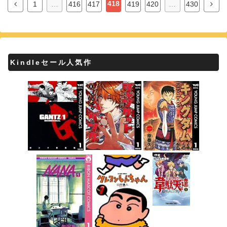
418
1
…
416
417
419
420
…
430
Kindleセール人気作