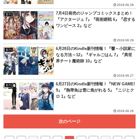
2019.06.29
7月4日発売のジャンプコミックスまとめ！
新刊
『アクタージュ 7』『呪術廻戦 6』『恋する
ワンピース 2』など
2019.06.29
6月28日のKindle新刊情報！『響～小説家に
新刊
なる方法～12』『ギャルごはん 7』『異世
界チート魔術師 10』など
2019.06.27
6月27日のKindle新刊情報！『NEW GAME!
新刊
9』『熱帯魚は雪に焦がれる 5』『ニジとク
ロ 1』など
2019.06.26
次のページ