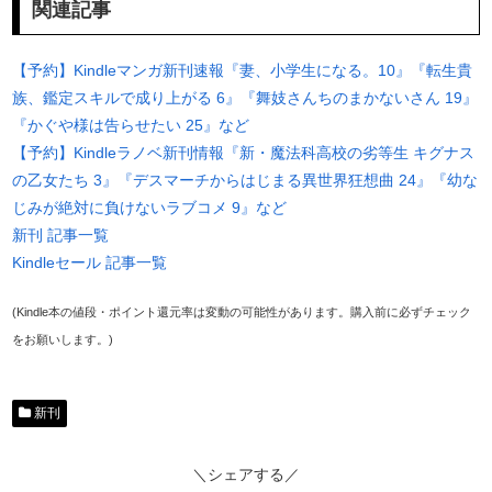
関連記事
【予約】Kindleマンガ新刊速報『妻、小学生になる。10』『転生貴
族、鑑定スキルで成り上がる 6』『舞妓さんちのまかないさん 19』
『かぐや様は告らせたい 25』など
【予約】Kindleラノベ新刊情報『新・魔法科高校の劣等生 キグナス
の乙女たち 3』『デスマーチからはじまる異世界狂想曲 24』『幼な
じみが絶対に負けないラブコメ 9』など
新刊 記事一覧
Kindleセール 記事一覧
(Kindle本の値段・ポイント還元率は変動の可能性があります。購入前に必ずチェック
をお願いします。)
新刊
＼シェアする／