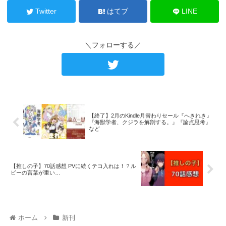
Twitter
はてブ
LINE
＼フォローする／
【終了】2月のKindle月替わりセール『へきれき』
『海獣学者、クジラを解剖する。』『論点思考』
など
【推しの子】70話感想 PVに続くテコ入れは！？ル
ビーの言葉が重い…
ホーム
新刊