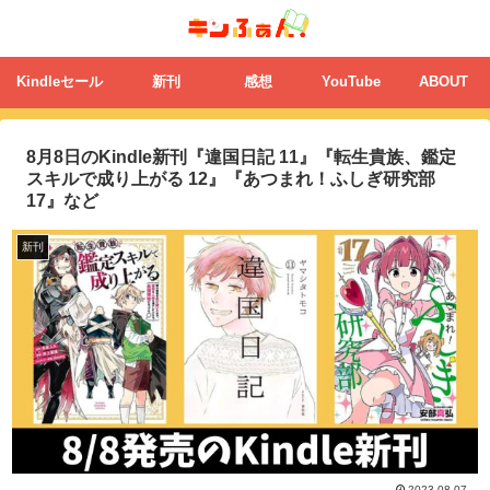
Kindleセール
新刊
感想
YouTube
ABOUT
8月8日のKindle新刊『違国日記 11』『転生貴族、鑑定
スキルで成り上がる 12』『あつまれ！ふしぎ研究部
17』など
新刊
2023.08.07