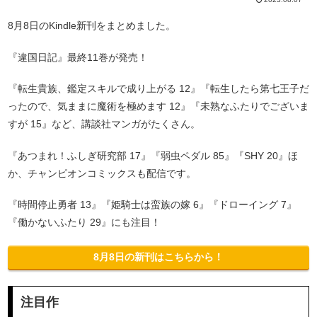
8月8日のKindle新刊をまとめました。
『違国日記』最終11巻が発売！
『転生貴族、鑑定スキルで成り上がる 12』『転生したら第七王子だ
ったので、気ままに魔術を極めます 12』『未熟なふたりでございま
すが 15』など、講談社マンガがたくさん。
『あつまれ！ふしぎ研究部 17』『弱虫ペダル 85』『SHY 20』ほ
か、チャンピオンコミックスも配信です。
『時間停止勇者 13』『姫騎士は蛮族の嫁 6』『ドローイング 7』
『働かないふたり 29』にも注目！
8月8日の新刊はこちらから！
注目作