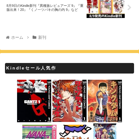
8月9日のKindle新刊『異種族レビュアーズ 9』『重
版出来！20』『くノ一ツバキの胸の内 9』など
ホーム
新刊
Kindleセール人気作