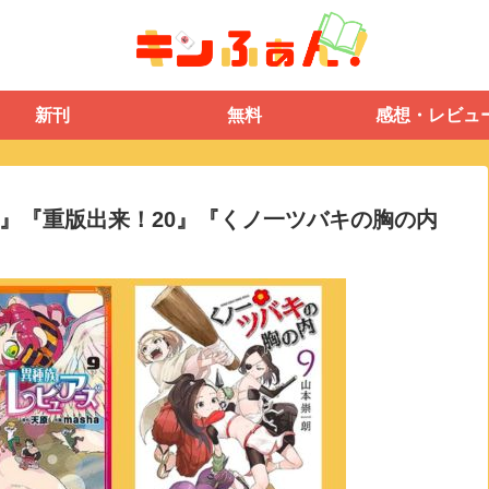
新刊
無料
感想・レビュ
 9』『重版出来！20』『くノ一ツバキの胸の内