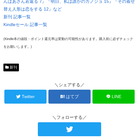
んばあさん若返る 7』『明日、私は誰かのカノジョ 15』『その着せ
替え人形は恋をする 12』など
新刊 記事一覧
Kindleセール 記事一覧
(Kindle本の値段・ポイント還元率は変動の可能性があります。購入前に必ずチェック
をお願いします。)
新刊
＼シェアする／
Twitter
はてブ
LINE
＼フォローする／