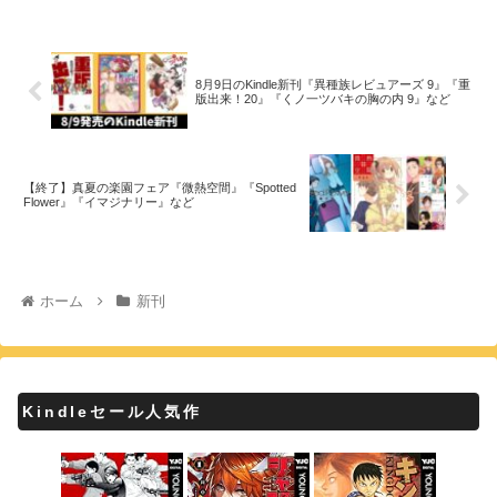
8月9日のKindle新刊『異種族レビュアーズ 9』『重
版出来！20』『くノ一ツバキの胸の内 9』など
【終了】真夏の楽園フェア『微熱空間』『Spotted
Flower』『イマジナリー』など
ホーム
新刊
Kindleセール人気作