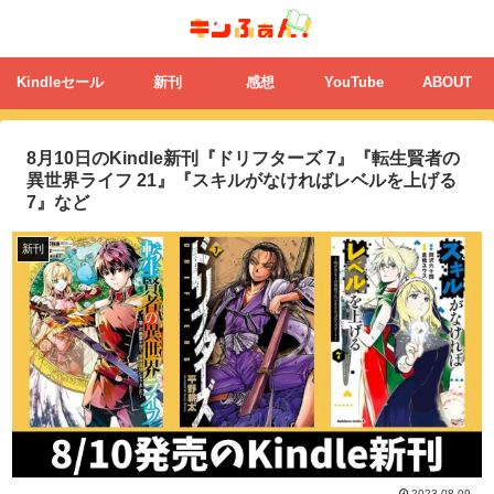
Kindleセール
新刊
感想
YouTube
ABOUT
8月10日のKindle新刊『ドリフターズ 7』『転生賢者の
異世界ライフ 21』『スキルがなければレベルを上げる
7』など
新刊
2023.08.09