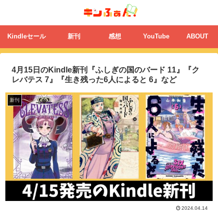
Kindleセール
新刊
感想
YouTube
ABOUT
4月15日のKindle新刊『ふしぎの国のバード 11』『ク
レバテス 7』『生き残った6人によると 6』など
新刊
2024.04.14