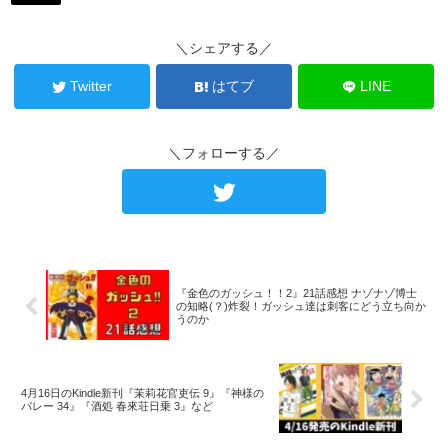
＼シェアする／
Twitter
はてブ
LINE
＼フォローする／
『金色のガッシュ！！2』21話感想 ナゾナゾ博士
の知略(？)炸裂！ガッシュ達は刺客にどう立ち向か
うのか
4月16日のKindle新刊『茉莉花官吏伝 9』『神様の
バレー 34』『酒処 春來荘日乗 3』など