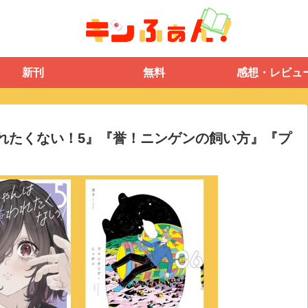
新刊
無料
感想・レビュ
嫌われたくない！5』『誉！ニンゲンの飼い方』『プ