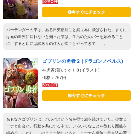
50％OFF
今すぐにチェック
バーテンダーの雫は、ある日突然店ごと異世界に飛ばされた。すぐに
は元の世界に戻れないと知った雫は、生活のためバーを始めること
に。すると店には訳ありの住人が次々とやってきて――。
ゴブリンの勇者２ (ドラゴンノベルス)
神虎斉(著),ｔｏｉ８(イラスト)
価格：767円
50％OFF
今すぐにチェック
名もなきゴブリンは、バルパという名を得て旅を続けていた。少女ミ
ーナと出会い、行動を共にする中で、いろいろなことを教わり距離を
縮める。しかし、このまま一緒にいると、ミーナを危険に巻き込み死