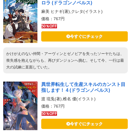
ロラ (ドラゴンノベルス)
麻美 ヒナギ(著),クレタ(イラスト)
価格：767円
50％OFF
今すぐにチェック
かけがえのない仲間・アーヴィンとゼノビアを失ったソーヤたちは、
喪失感を抱えながらも、再びダンジョンへ挑む。そして今、一行は最
大の試練に直面していた。
異世界転生して生産スキルのカンスト目
指します！ 4 (ドラゴンノベルス)
渡 琉兎(著),椎名 優(イラスト)
価格：767円
50％OFF
今すぐにチェック