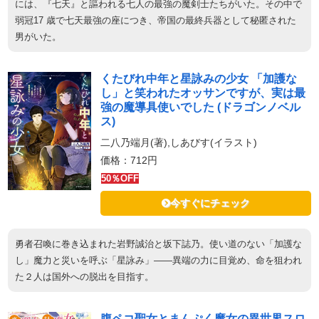
には、『七天』と謳われる七人の最強の魔剣士たちがいた。その中で
弱冠17 歳で七天最強の座につき、帝国の最終兵器として秘匿された
男がいた。
くたびれ中年と星詠みの少女 「加護な
し」と笑われたオッサンですが、実は最
強の魔導具使いでした (ドラゴンノベル
ス)
二八乃端月(著),しあびす(イラスト)
価格：712円
50％OFF
今すぐにチェック
勇者召喚に巻き込まれた岩野誠治と坂下誌乃。使い道のない「加護な
し」魔力と災いを呼ぶ「星詠み」――異端の力に目覚め、命を狙われ
た２人は国外への脱出を目指す。
腹ペコ聖女とまんぷく魔女の異世界スロ