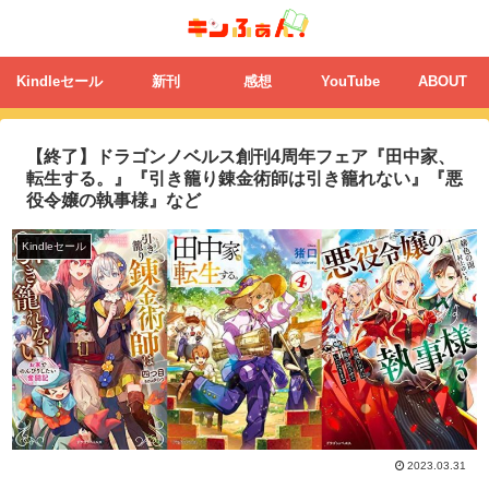
Kindleセール
新刊
感想
YouTube
ABOUT
【終了】ドラゴンノベルス創刊4周年フェア『田中家、
転生する。』『引き籠り錬金術師は引き籠れない』『悪
役令嬢の執事様』など
Kindleセール
2023.03.31