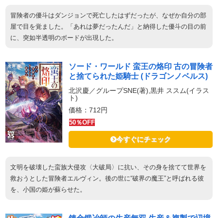
冒険者の優斗はダンジョンで死亡したはずだったが、なぜか自分の部
屋で目を覚ました。「あれは夢だったんだ」と納得した優斗の目の前
に、突如半透明のボードが出現した。
ソード・ワールド 蛮王の烙印 古の冒険者
と捨てられた姫騎士 (ドラゴンノベルス)
北沢慶／グループSNE(著),黒井 ススム(イラス
ト)
価格：712円
50％OFF
今すぐにチェック
文明を破壊した蛮族大侵攻〈大破局〉に抗い、その身を捨てて世界を
救おうとした冒険者エルヴィン。後の世に“破界の魔王”と呼ばれる彼
を、小国の姫が蘇らせた。