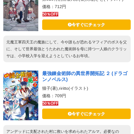
価格：712円
50％OFF
今すぐにチェック
元魔王軍四天王の魔族にして、今や誰もが恐れるマフィアのボスを父
に、そして世界最強とうたわれた魔術師を母に持つ一人娘のクラリッ
サは、小学校入学を迎えようとしているお年頃。
最強錬金術師の異世界開拓記 ２ (ドラゴ
ンノベルス)
猫子(著),riritto(イラスト)
価格：709円
50％OFF
今すぐにチェック
アンデッドに支配された村に救いを求められたアルマ。必要なの