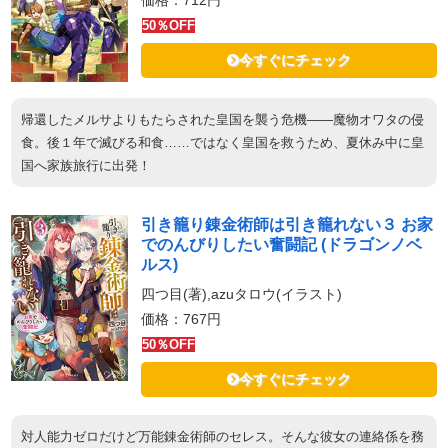
価格：712円
50％OFF
今すぐにチェック
帰還したメルサよりもたらされた皇国を襲う危機――魔物オワタの侵
食。後１年で滅びる和食……ではなく皇国を救うため、夏休み中に皇
国へ家族旅行に出発！
引き籠り錬金術師は引き籠れない３ お家
でのんびりしたい奮闘記 (ドラゴンノベ
ルス)
四つ目(著),azuタロウ(イラスト)
価格：767円
50％OFF
今すぐにチェック
対人能力ゼロだけど万能錬金術師のセレス。そんな彼女の連絡係を務