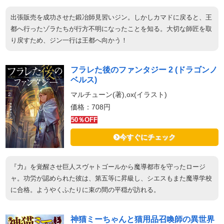
出張販売を成功させた鍛冶師見習いジン。しかしカマドに戻ると、王
都へ行ったゾラたちが行方不明になったことを知る。大切な師匠を取
り戻すため、ジン一行は王都へ向かう！
フラレた後のファンタジー 2 (ドラゴンノ
ベルス)
マルチューン(著),ox(イラスト)
価格：708円
50％OFF
今すぐにチェック
『力』を覚醒させ巨人スヴャトゴールから魔導都市を守ったロージ
ャ。功労が認められた彼は、第五等に昇級し、シエスもまた魔導学校
に合格。ようやくふたりに束の間の平穏が訪れる。
神猫ミーちゃんと猫用品召喚師の異世界