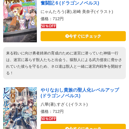
奮闘記 6 (ドラゴンノベルス)
にゃんたろう(著),岩崎 美奈子(イラスト)
価格：712円
50％OFF
今すぐにチェック
来る戦いに向け勇者姉弟の育成のために迷宮に潜っていた神猫一行
は、迷宮に暮らす獣人たちと出会う。猿獣人による武力侵攻に脅かさ
れていた彼らを守るため、ネロ達は獣人と一緒に迷宮内戦争を開始す
る！
やりなおし貴族の聖人化レベルアップ
(ドラゴンノベルス)
八華(著),すざく(イラスト)
価格：712円
50％OFF
今すぐにチェック