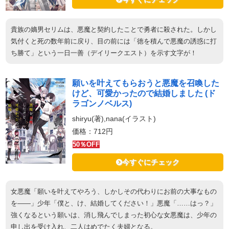
貴族の嫡男セリムは、悪魔と契約したことで勇者に殺された。しかし
気付くと死の数年前に戻り、目の前には「徳を積んで悪魔の誘惑に打
ち勝て」という一日一善（デイリークエスト）を示す文字が！
願いを叶えてもらおうと悪魔を召喚した
けど、可愛かったので結婚しました (ド
ラゴンノベルス)
shiryu(著),nana(イラスト)
価格：712円
50％OFF
今すぐにチェック
女悪魔「願いを叶えてやろう、しかしその代わりにお前の大事なもの
を――」少年「僕と、け、結婚してください！」悪魔「……はっ？」
強くなるという願いは、消し飛んでしまった初心な女悪魔は、少年の
申し出を受け入れ、二人はめでたく夫婦となる。