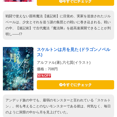
今すぐにチェック
戦闘で使えない固有魔法【速記術】に目覚め、実家を追放されたジル
ベールは、少女とそれを追う謎の集団との戦いに巻き込まれる。戦い
の中、【速記術】で古代魔法『魔法陣』を超高速展開できることが判
明し――!?
スケルトンは月を見た (ドラゴンノベル
ス)
アルファル(著),六七質(イラスト)
価格：708円
50％OFF
今すぐにチェック
アンデッド族の中でも、最弱のモンスターと言われている「スケルト
ン」。何も考えることのないモンスターである彼は、何気なく、毎日
のように洞窟の中から月を見上げていた。