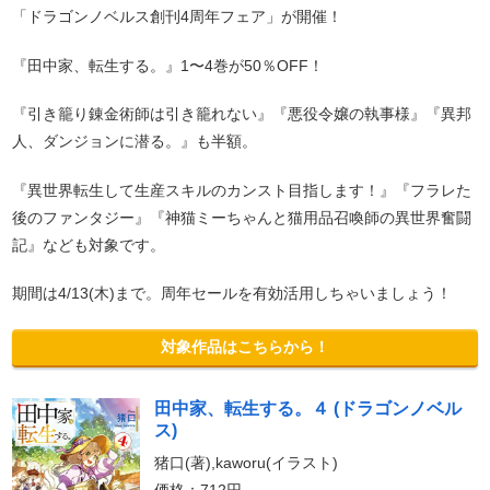
「ドラゴンノベルス創刊4周年フェア」が開催！
『田中家、転生する。』1〜4巻が50％OFF！
『引き籠り錬金術師は引き籠れない』『悪役令嬢の執事様』『異邦
人、ダンジョンに潜る。』も半額。
『異世界転生して生産スキルのカンスト目指します！』『フラレた
後のファンタジー』『神猫ミーちゃんと猫用品召喚師の異世界奮闘
記』なども対象です。
期間は4/13(木)まで。周年セールを有効活用しちゃいましょう！
対象作品はこちらから！
田中家、転生する。４ (ドラゴンノベル
ス)
猪口(著),kaworu(イラスト)