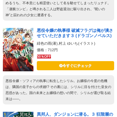
めるうち、不本意にも精霊使いとして名を馳せてしまったリュナド。
「凄腕コンビ」と噂される二人は野盗退治に駆り出され、“呪いの
神”と囚われの少女に遭遇する。
悪役令嬢の執事様 破滅フラグは俺が潰さ
せていただきます３ (ドラゴンノベルス)
緋色の雨(著),村上 ゆいち(イラスト)
価格：712円
50％OFF
今すぐにチェック
悪役令嬢・ソフィアの執事に転生したシリル。お嬢様の今度の危機
は、隣国の皇子からの求婚!? その裏には、シリルに目を付けた皇女の
思惑があった。国の未来とお嬢様の想いの間で、シリルが選び取る結
末は――。
異邦人、ダンジョンに潜る。３ 狂階層の