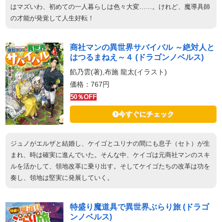
はマズいわ、初めての一人暮らしは色々大変……。けれど、魔導具師
の才能が発覚して人生好転！
商社マンの異世界サバイバル ～絶対人と
はつるまねえ～４ (ドラゴンノベルス)
餡乃雲(著),布施 龍太(イラスト)
価格：767円
50％OFF
今すぐにチェック
ジュノがエルザと結婚し、ケイゴとユリナの間にも息子（セト）が生
まれ、時は確実に進んでいた。そんな中、ケイゴは元商社マンのスキ
ルを活かして、領地改革に乗り出す。そしてケイゴたちの改革は功を
奏し、領地は堅実に発展していく。
特盛り魔道具で異世界ぶらり旅 (ドラゴ
ンノベルス)