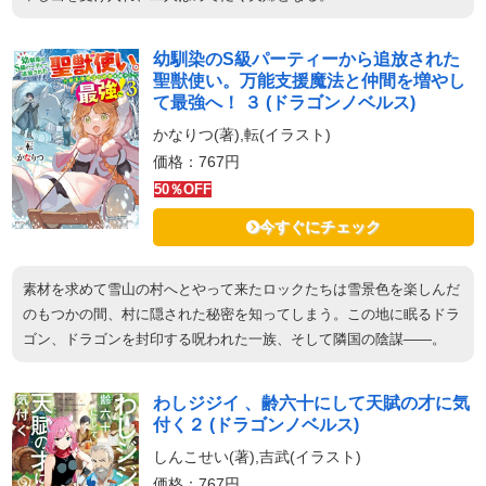
幼馴染のS級パーティーから追放された
聖獣使い。万能支援魔法と仲間を増やし
て最強へ！ ３ (ドラゴンノベルス)
かなりつ(著),転(イラスト)
価格：767円
50％OFF
今すぐにチェック
素材を求めて雪山の村へとやって来たロックたちは雪景色を楽しんだ
のもつかの間、村に隠された秘密を知ってしまう。この地に眠るドラ
ゴン、ドラゴンを封印する呪われた一族、そして隣国の陰謀――。
わしジジイ 、齢六十にして天賦の才に気
付く２ (ドラゴンノベルス)
しんこせい(著),吉武(イラスト)
価格：767円