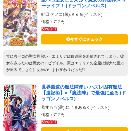
ーライフ！ (ドラゴンノベルス)
蛙田 アメコ(著),ＫｅＧ(イラスト)
価格：712円
50％OFF
今すぐにチェック
常に腹ペコの聖女見習い・エミリアは修道院を追放されてしまう。彼
女を救ったのは魔女のアビゲイル。実はエミリアの空腹は膨大な魔力
が原因で、さらに女神の生まれ変わりだった!?
世界最速の魔法陣使い ハズレ固有魔法
【速記術】×『魔法陣』で最強に至る (ド
ラゴンノベルス)
葵すもも(著),にじまあるく(イラスト)
価格：712円
50％OFF