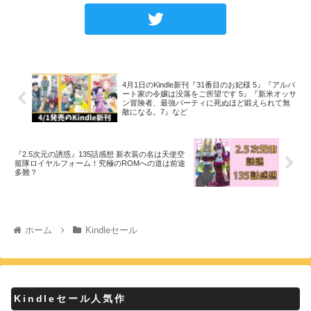
4月1日のKindle新刊『31番目のお妃様 5』『アルバ
ート家の令嬢は没落をご所望です 5』『新米オッサ
ン冒険者、最強パーティに死ぬほど鍛えられて無
敵になる。7』など
『2.5次元の誘惑』135話感想 新衣装の名は天使空
挺隊ロイヤルフォーム！究極のROMへの道は前途
多難？
ホーム
Kindleセール
Kindleセール人気作