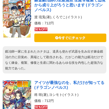
錬金鍛冶師の生産無双 生産＆複製で辺境
から成り上がろうと思います (ドラゴン
ノベルス)
渡 琉兎(著),くろでこ(イラスト)
価格：712円
50％OFF
今すぐにチェック
鍛冶師一家に生まれたカナタは、道具も使わず武器を生み出す錬金鍛
冶の力に目覚め、異端として勘当される。だがこの能力は鍛冶だけで
なく錬金、複製、修復と生産に関わるあらゆる技を内包した超強力な
能力であった。
アイツが最強なのを、私だけが知ってる
(ドラゴンノベルス)
柊 咲(著),ヨシモト(イラスト)
価格：712円
50％OFF