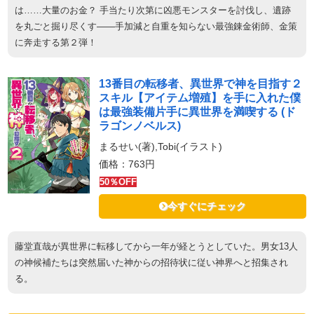
は……大量のお金？ 手当たり次第に凶悪モンスターを討伐し、遺跡
を丸ごと掘り尽くす――手加減と自重を知らない最強錬金術師、金策
に奔走する第２弾！
13番目の転移者、異世界で神を目指す２
スキル【アイテム増殖】を手に入れた僕
は最強装備片手に異世界を満喫する (ド
ラゴンノベルス)
まるせい(著),Tobi(イラスト)
価格：763円
50％OFF
今すぐにチェック
藤堂直哉が異世界に転移してから一年が経とうとしていた。男女13人
の神候補たちは突然届いた神からの招待状に従い神界へと招集され
る。