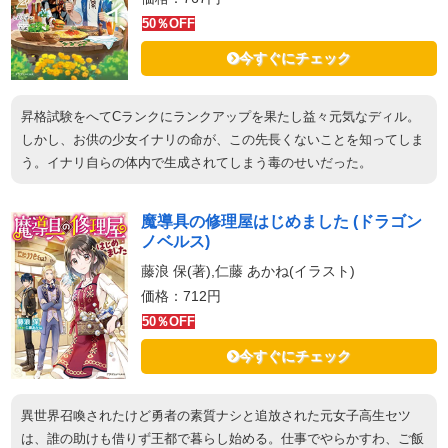
50％OFF
今すぐにチェック
昇格試験をへてCランクにランクアップを果たし益々元気なディル。
しかし、お供の少女イナリの命が、この先長くないことを知ってしま
う。イナリ自らの体内で生成されてしまう毒のせいだった。
魔導具の修理屋はじめました (ドラゴン
ノベルス)
藤浪 保(著),仁藤 あかね(イラスト)
価格：712円
50％OFF
今すぐにチェック
異世界召喚されたけど勇者の素質ナシと追放された元女子高生セツ
は、誰の助けも借りず王都で暮らし始める。仕事でやらかすわ、ご飯