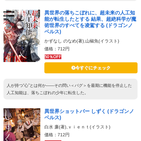
異世界の落ちこぼれに、超未来の人工知
能が転生したとする 結果、超絶科学が魔
術世界のすべてを凌駕する (ドラゴンノ
ベルス)
かずなし のなめ(著),山椒魚(イラスト)
価格：712円
50％OFF
今すぐにチェック
人が持つ“心”とは何か――その問い＜バグ＞を最期に機能を停止した
人工知能は、落ちこぼれの少年に転生した。
異世界ショットバー しずく (ドラゴンノ
ベルス)
白水 廉(著),ｖｉｅｎｔ(イラスト)
価格：712円