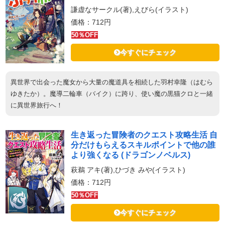
謙虚なサークル(著),えびら(イラスト)
価格：712円
50％OFF
今すぐにチェック
異世界で出会った魔女から大量の魔道具を相続した羽村幸隆（はむら
ゆきたか）。魔導二輪車（バイク）に跨り、使い魔の黒猫クロと一緒
に異世界旅行へ！
生き返った冒険者のクエスト攻略生活 自
分だけもらえるスキルポイントで他の誰
より強くなる (ドラゴンノベルス)
萩鵜 アキ(著),ひづき みや(イラスト)
価格：712円
50％OFF
今すぐにチェック