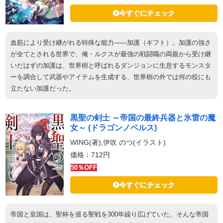
今すぐにチェック
血筋により受け継がれる特殊な能力――加護（ギフト）。加護の強さ
が全てとされる世界で、俺・ルクスが最強の戦闘職の両親から受け継
いだはずの加護は、世界樹と呼ばれるダンジョンに生息するモンスタ
ーを調合して武器やアイテムを生成する、世界樹の外では何の役にも
立たない加護だった。
黒聖の剣士 ～帝国の最終兵器と氷雷の魔
女～ (ドラゴンノベルス)
WING(著),伊吹 のつ(イラスト)
価格：712円
50％OFF
今すぐにチェック
帝国と皇国は、聖杯を巡る聖戦を300年繰り広げていた。そんな帝国