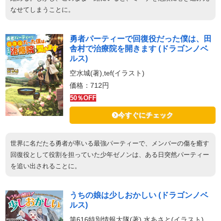
なせてしまうことに。
勇者パーティーで回復役だった僕は、田
舎村で治療院を開きます (ドラゴンノベ
ルス)
空水城(著),tef(イラスト)
価格：712円
50％OFF
今すぐにチェック
世界に名だたる勇者が率いる最強パーティーで、メンバーの傷を癒す
回復役として役割を担っていた少年ゼノンは、ある日突然パーティー
を追い出されることに。
うちの娘は少しおかしい (ドラゴンノベ
ルス)
第616特別情報大隊(著),水あさと(イラスト)