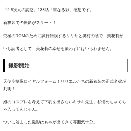
『2.5次元の誘惑』135話「重なる影」感想です。
新衣装での撮影がスタート！
究極のROMのために試行錯誤するリリサと奥村の陰で、美花莉が…
いち読者として、美花莉の幸せを願わずにはいられません。
撮影開始
天使空挺隊ロイヤルフォーム！リリエルたちの新衣装の正式名称が
判明！
娘のコスプレを考えて下乳を出さないキサキ先生、私情めちゃくち
ゃ入ってんじゃん。
ついに始まった撮影はもやが出てきて雰囲気十分。