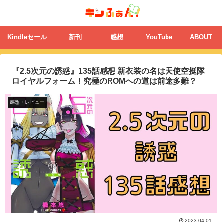
Kindleセール
新刊
感想
YouTube
ABOUT
『2.5次元の誘惑』135話感想 新衣装の名は天使空挺隊
ロイヤルフォーム！究極のROMへの道は前途多難？
感想・レビュー
2023.04.01