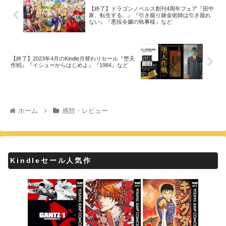
【終了】ドラゴンノベルス創刊4周年フェア『田中
家、転生する。』『引き籠り錬金術師は引き籠れ
ない』『悪役令嬢の執事様』など
【終了】2023年4月のKindle月替わりセール『堕天
作戦』『イシューからはじめよ』『1984』など
ホーム
感想・レビュー
Kindleセール人気作