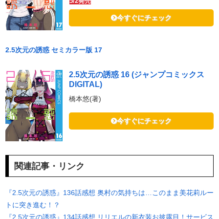
5/2発売
今すぐにチェック
2.5次元の誘惑 セミカラー版 17
2.5次元の誘惑 16 (ジャンプコミックス
DIGITAL)
橋本悠(著)
今すぐにチェック
関連記事・リンク
『2.5次元の誘惑』136話感想 奥村の気持ちは…このまま美花莉ルー
トに突き進む！？
『2.5次元の誘惑』134話感想 リリエルの新衣装お披露目！サービス