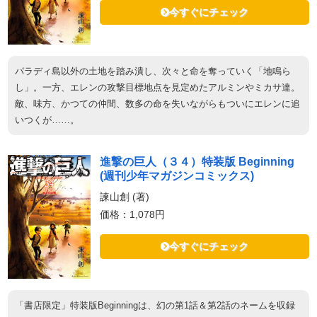
今すぐにチェック
パラディ島以外の土地を踏み潰し、次々と命を奪っていく「地鳴ら
し」。一方、エレンの攻撃目標地点を見定めたアルミンやミカサ達。
敵、味方、かつての仲間、数多の命を失いながらもついにエレンに追
いつくが……。
進撃の巨人（３４）特装版 Beginning
(週刊少年マガジンコミックス)
諫山創 (著)
価格：1,078円
今すぐにチェック
「書店限定」特装版Beginningは、幻の第1話＆第2話のネームを収録