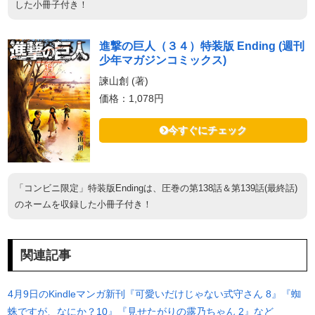
した小冊子付き！
進撃の巨人（３４）特装版 Ending (週刊
少年マガジンコミックス)
諫山創 (著)
価格：1,078円
今すぐにチェック
「コンビニ限定」特装版Endingは、圧巻の第138話＆第139話(最終話)
のネームを収録した小冊子付き！
関連記事
4月9日のKindleマンガ新刊『可愛いだけじゃない式守さん 8』『蜘
蛛ですが、なにか？10』『見せたがりの露乃ちゃん 2』など