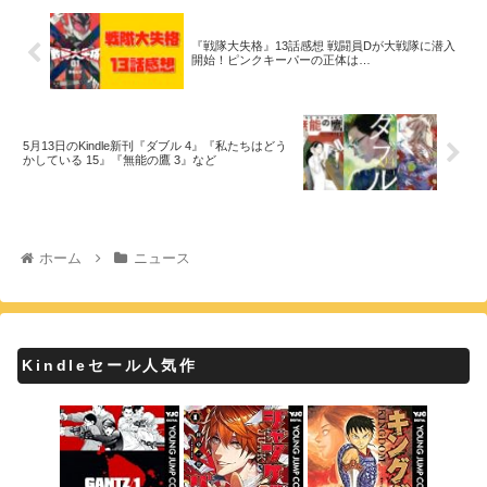
『戦隊大失格』13話感想 戦闘員Dが大戦隊に潜入
開始！ピンクキーパーの正体は…
5月13日のKindle新刊『ダブル 4』『私たちはどう
かしている 15』『無能の鷹 3』など
ホーム
ニュース
Kindleセール人気作