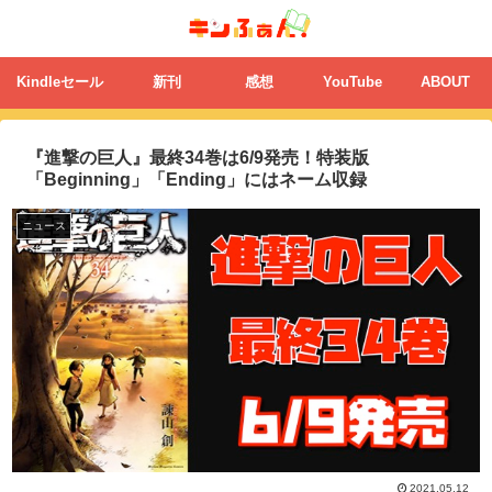
Kindleセール
新刊
感想
YouTube
ABOUT
『進撃の巨人』最終34巻は6/9発売！特装版
「Beginning」「Ending」にはネーム収録
ニュース
2021.05.12