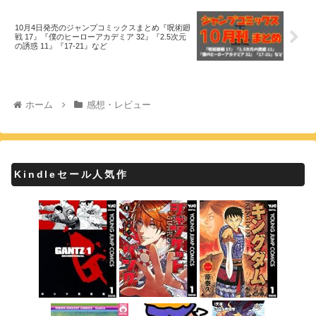
10月4日発売のジャンプコミックスまとめ『呪術廻
戦 17』『僕のヒーローアカデミア 32』『2.5次元
の誘惑 11』『17-21』など
ホーム
感想・レビュー
Kindleセール人気作