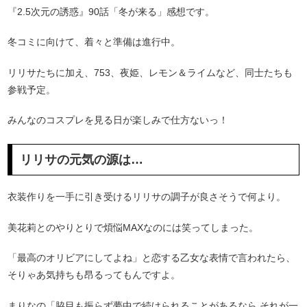
『2.5次元の誘惑』90話「冬が来る」感想です。
冬コミに向けて、着々と準備は進行中。
リリサたちに加え、753、夜姫、レモン＆ライムなど、同士たちも
参戦予定。
みんなのコスプレを見る日が楽しみで仕方ないっ！
リリサの元気の源は…
衣装作りを一手に引き受けるリリサの調子が良さそうで何より。
美花莉とのやりとりで煩悩MAXなのには笑ってしまった。
「最高のオリビアにしてよね」と恋する乙女な表情で言われたら、
そりゃあ気持ちも昂るってもんですよ。
まりなの「脇目も振らず夢中で続けられることがあるなら それが一