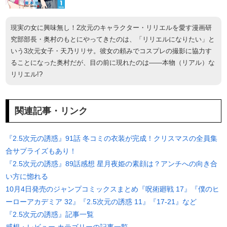
現実の女に興味無し！2次元のキャラクター・リリエルを愛す漫画研
究部部長・奥村のもとにやってきたのは、「リリエルになりたい」と
いう3次元女子・天乃リリサ。彼女の頼みでコスプレの撮影に協力す
ることになった奥村だが、目の前に現れたのは――本物（リアル）な
リリエル!?
関連記事・リンク
『2.5次元の誘惑』91話 冬コミの衣装が完成！クリスマスの全員集
合サプライズもあり！
『2.5次元の誘惑』89話感想 星月夜姫の素顔は？アンチへの向き合
い方に惚れる
10月4日発売のジャンプコミックスまとめ『呪術廻戦 17』『僕のヒ
ーローアカデミア 32』『2.5次元の誘惑 11』『17-21』など
『2.5次元の誘惑』記事一覧